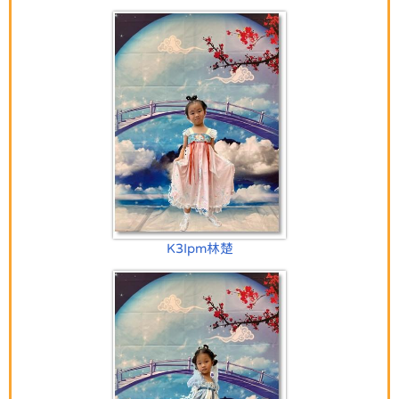
K3Ipm林楚