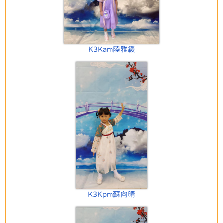
K3Kam陸雅緩
K3Kpm蘇向晴