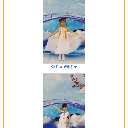
K3Kpm楊珺宁