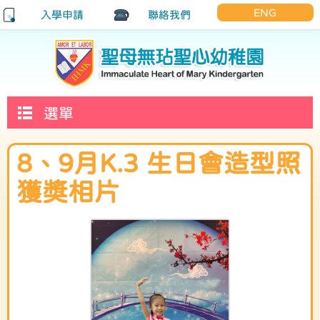
ENG
入學申請
聯絡我們
選單
8、9月K.3 生日會造型照
獲獎相片