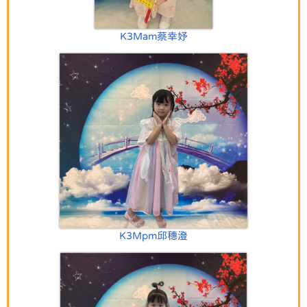
K3Mam蔡幸妤
K3Mpm邱穗澄