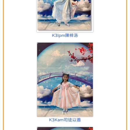
K3Ipm陳梓洛
K3Kam司徒以善