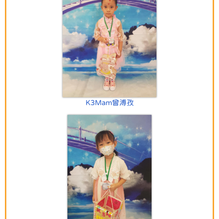
K3Mam曾溥孜