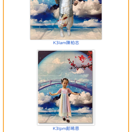
K3Iam陳柏志
K3Ipm鄺晞恩