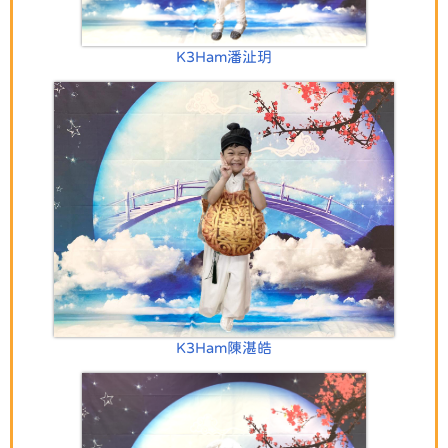
K3Ham潘沚玥
K3Ham陳湛皓