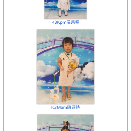
K3Kpm温善晴
K3Mam陳頌詩