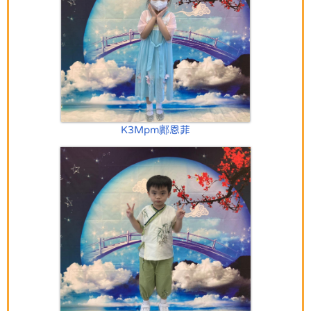
K3Mpm鄺恩菲