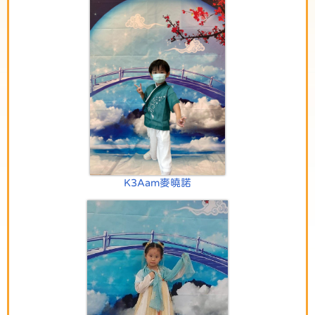
K3Aam麥曉諾