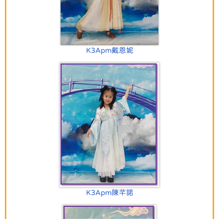
K3Apm戴恩妮
K3Apm陳芊諾